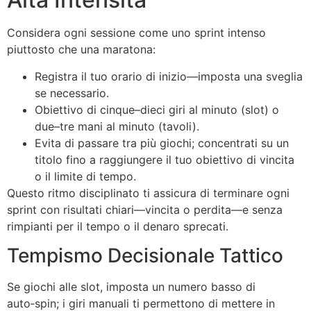
Considera ogni sessione come uno sprint intenso
piuttosto che una maratona:
Registra il tuo orario di inizio—imposta una sveglia
se necessario.
Obiettivo di cinque–dieci giri al minuto (slot) o
due–tre mani al minuto (tavoli).
Evita di passare tra più giochi; concentrati su un
titolo fino a raggiungere il tuo obiettivo di vincita
o il limite di tempo.
Questo ritmo disciplinato ti assicura di terminare ogni
sprint con risultati chiari—vincita o perdita—e senza
rimpianti per il tempo o il denaro sprecati.
Tempismo Decisionale Tattico
Se giochi alle slot, imposta un numero basso di
auto‑spin; i giri manuali ti permettono di mettere in