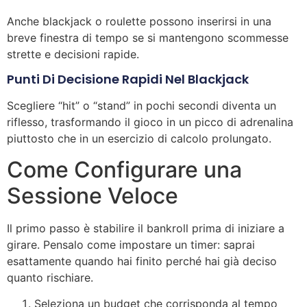
Anche blackjack o roulette possono inserirsi in una
breve finestra di tempo se si mantengono scommesse
strette e decisioni rapide.
Punti Di Decisione Rapidi Nel Blackjack
Scegliere “hit” o “stand” in pochi secondi diventa un
riflesso, trasformando il gioco in un picco di adrenalina
piuttosto che in un esercizio di calcolo prolungato.
Come Configurare una
Sessione Veloce
Il primo passo è stabilire il bankroll prima di iniziare a
girare. Pensalo come impostare un timer: saprai
esattamente quando hai finito perché hai già deciso
quanto rischiare.
Seleziona un budget che corrisponda al tempo