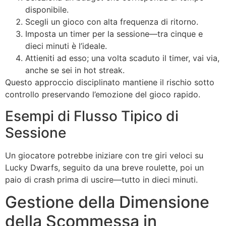
disponibile.
Scegli un gioco con alta frequenza di ritorno.
Imposta un timer per la sessione—tra cinque e
dieci minuti è l’ideale.
Attieniti ad esso; una volta scaduto il timer, vai via,
anche se sei in hot streak.
Questo approccio disciplinato mantiene il rischio sotto
controllo preservando l’emozione del gioco rapido.
Esempi di Flusso Tipico di
Sessione
Un giocatore potrebbe iniziare con tre giri veloci su
Lucky Dwarfs, seguito da una breve roulette, poi un
paio di crash prima di uscire—tutto in dieci minuti.
Gestione della Dimensione
della Scommessa in