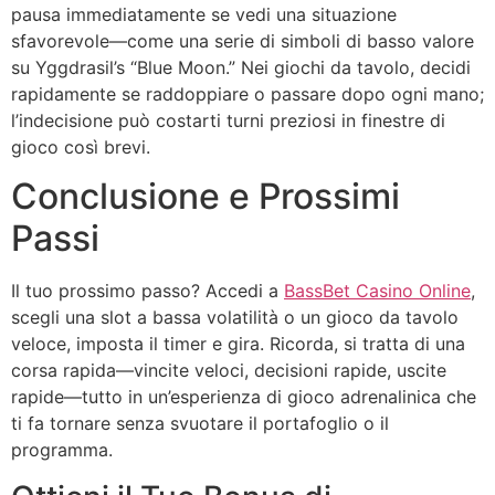
pausa immediatamente se vedi una situazione
sfavorevole—come una serie di simboli di basso valore
su Yggdrasil’s “Blue Moon.” Nei giochi da tavolo, decidi
rapidamente se raddoppiare o passare dopo ogni mano;
l’indecisione può costarti turni preziosi in finestre di
gioco così brevi.
Conclusione e Prossimi
Passi
Il tuo prossimo passo? Accedi a
BassBet Casino Online
,
scegli una slot a bassa volatilità o un gioco da tavolo
veloce, imposta il timer e gira. Ricorda, si tratta di una
corsa rapida—vincite veloci, decisioni rapide, uscite
rapide—tutto in un’esperienza di gioco adrenalinica che
ti fa tornare senza svuotare il portafoglio o il
programma.