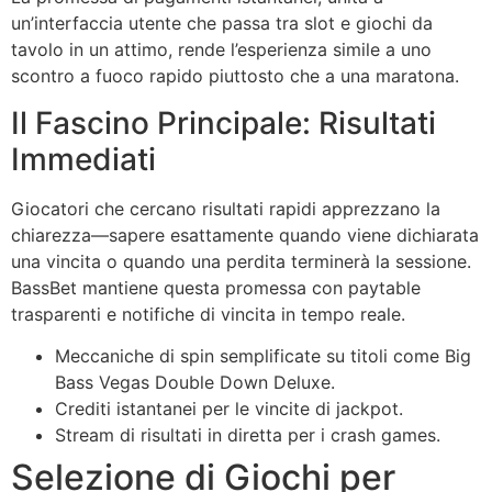
un’interfaccia utente che passa tra slot e giochi da
tavolo in un attimo, rende l’esperienza simile a uno
scontro a fuoco rapido piuttosto che a una maratona.
Il Fascino Principale: Risultati
Immediati
Giocatori che cercano risultati rapidi apprezzano la
chiarezza—sapere esattamente quando viene dichiarata
una vincita o quando una perdita terminerà la sessione.
BassBet mantiene questa promessa con paytable
trasparenti e notifiche di vincita in tempo reale.
Meccaniche di spin semplificate su titoli come Big
Bass Vegas Double Down Deluxe.
Crediti istantanei per le vincite di jackpot.
Stream di risultati in diretta per i crash games.
Selezione di Giochi per