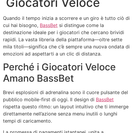
Giocatori Veloce
Quando il tempo inizia a scorrere e un giro è tutto ciò di
cui hai bisogno,
BassBet
si distingue come la
destinazione ideale per i giocatori che cercano brividi
rapidi. La vasta libreria della piattaforma—oltre sette
mila titoli—significa che c’è sempre una nuova ondata di
emozioni ad aspettarti a un clic di distanza.
Perché i Giocatori Veloce
Amano BassBet
Brevi esplosioni di adrenalina sono il cuore pulsante del
pubblico mobile-first di oggi. Il design di
BassBet
rispetta questo ritmo: un layout intuitivo che ti immerge
direttamente nell’azione senza menu inutili o lunghi
tempi di caricamento.
La promessa di pagamenti istantanei, unita a