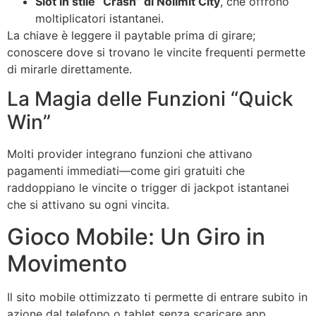
Slot in stile “Crash” di Nolimit City
, che offrono
moltiplicatori istantanei.
La chiave è leggere il paytable prima di girare;
conoscere dove si trovano le vincite frequenti permette
di mirarle direttamente.
La Magia delle Funzioni “Quick
Win”
Molti provider integrano funzioni che attivano
pagamenti immediati—come giri gratuiti che
raddoppiano le vincite o trigger di jackpot istantanei
che si attivano su ogni vincita.
Gioco Mobile: Un Giro in
Movimento
Il sito mobile ottimizzato ti permette di entrare subito in
azione dal telefono o tablet senza scaricare app.