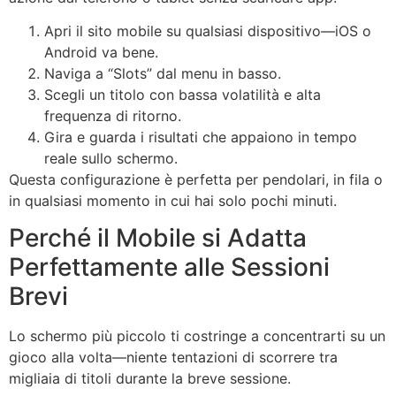
Apri il sito mobile su qualsiasi dispositivo—iOS o
Android va bene.
Naviga a “Slots” dal menu in basso.
Scegli un titolo con bassa volatilità e alta
frequenza di ritorno.
Gira e guarda i risultati che appaiono in tempo
reale sullo schermo.
Questa configurazione è perfetta per pendolari, in fila o
in qualsiasi momento in cui hai solo pochi minuti.
Perché il Mobile si Adatta
Perfettamente alle Sessioni
Brevi
Lo schermo più piccolo ti costringe a concentrarti su un
gioco alla volta—niente tentazioni di scorrere tra
migliaia di titoli durante la breve sessione.