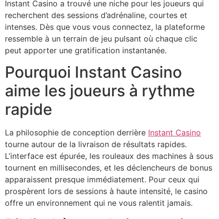
Instant Casino a trouvé une niche pour les joueurs qui
recherchent des sessions d’adrénaline, courtes et
intenses. Dès que vous vous connectez, la plateforme
ressemble à un terrain de jeu pulsant où chaque clic
peut apporter une gratification instantanée.
Pourquoi Instant Casino
aime les joueurs à rythme
rapide
La philosophie de conception derrière
Instant Casino
tourne autour de la livraison de résultats rapides.
L’interface est épurée, les rouleaux des machines à sous
tournent en millisecondes, et les déclencheurs de bonus
apparaissent presque immédiatement. Pour ceux qui
prospèrent lors de sessions à haute intensité, le casino
offre un environnement qui ne vous ralentit jamais.