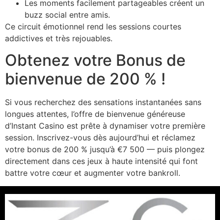
Les moments facilement partageables créent un
buzz social entre amis.
Ce circuit émotionnel rend les sessions courtes
addictives et très rejouables.
Obtenez votre Bonus de
bienvenue de 200 % !
Si vous recherchez des sensations instantanées sans
longues attentes, l’offre de bienvenue généreuse
d’Instant Casino est prête à dynamiser votre première
session. Inscrivez-vous dès aujourd’hui et réclamez
votre bonus de 200 % jusqu’à €7 500 — puis plongez
directement dans ces jeux à haute intensité qui font
battre votre cœur et augmenter votre bankroll.