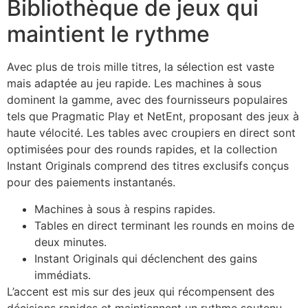
Bibliothèque de jeux qui
maintient le rythme
Avec plus de trois mille titres, la sélection est vaste
mais adaptée au jeu rapide. Les machines à sous
dominent la gamme, avec des fournisseurs populaires
tels que Pragmatic Play et NetEnt, proposant des jeux à
haute vélocité. Les tables avec croupiers en direct sont
optimisées pour des rounds rapides, et la collection
Instant Originals comprend des titres exclusifs conçus
pour des paiements instantanés.
Machines à sous à respins rapides.
Tables en direct terminant les rounds en moins de
deux minutes.
Instant Originals qui déclenchent des gains
immédiats.
L’accent est mis sur des jeux qui récompensent des
décisions rapides et maintiennent un rythme soutenu.