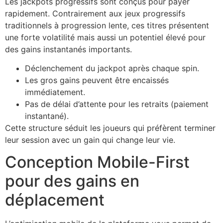
Les jackpots progressifs sont conçus pour payer
rapidement. Contrairement aux jeux progressifs
traditionnels à progression lente, ces titres présentent
une forte volatilité mais aussi un potentiel élevé pour
des gains instantanés importants.
Déclenchement du jackpot après chaque spin.
Les gros gains peuvent être encaissés
immédiatement.
Pas de délai d’attente pour les retraits (paiement
instantané).
Cette structure séduit les joueurs qui préfèrent terminer
leur session avec un gain qui change leur vie.
Conception Mobile-First
pour des gains en
déplacement