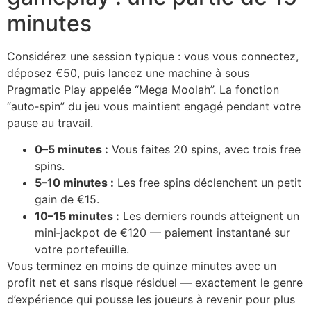
minutes
Considérez une session typique : vous vous connectez,
déposez €50, puis lancez une machine à sous
Pragmatic Play appelée “Mega Moolah”. La fonction
“auto‑spin” du jeu vous maintient engagé pendant votre
pause au travail.
0–5 minutes :
Vous faites 20 spins, avec trois free
spins.
5–10 minutes :
Les free spins déclenchent un petit
gain de €15.
10–15 minutes :
Les derniers rounds atteignent un
mini‑jackpot de €120 — paiement instantané sur
votre portefeuille.
Vous terminez en moins de quinze minutes avec un
profit net et sans risque résiduel — exactement le genre
d’expérience qui pousse les joueurs à revenir pour plus