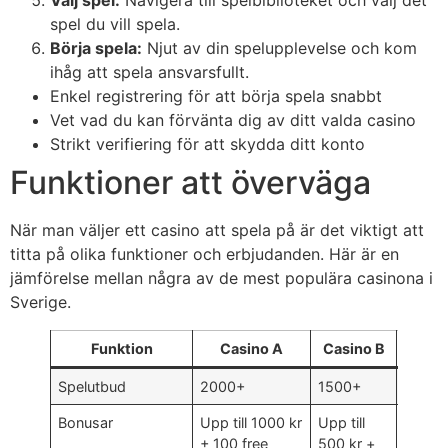
spel du vill spela.
Börja spela:
Njut av din spelupplevelse och kom
ihåg att spela ansvarsfullt.
Enkel registrering för att börja spela snabbt
Vet vad du kan förvänta dig av ditt valda casino
Strikt verifiering för att skydda ditt konto
Funktioner att överväga
När man väljer ett casino att spela på är det viktigt att
titta på olika funktioner och erbjudanden. Här är en
jämförelse mellan några av de mest populära casinona i
Sverige.
Funktion
Casino A
Casino B
Casin
Spelutbud
2000+
1500+
3000
Bonusar
Upp till 1000 kr
Upp till
Upp til
+ 100 free
500 kr +
1500 k