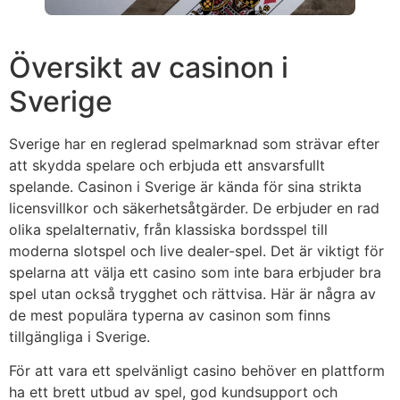
Översikt av casinon i
Sverige
Sverige har en reglerad spelmarknad som strävar efter
att skydda spelare och erbjuda ett ansvarsfullt
spelande. Casinon i Sverige är kända för sina strikta
licensvillkor och säkerhetsåtgärder. De erbjuder en rad
olika spelalternativ, från klassiska bordsspel till
moderna slotspel och live dealer-spel. Det är viktigt för
spelarna att välja ett casino som inte bara erbjuder bra
spel utan också trygghet och rättvisa. Här är några av
de mest populära typerna av casinon som finns
tillgängliga i Sverige.
För att vara ett spelvänligt casino behöver en plattform
ha ett brett utbud av spel, god kundsupport och