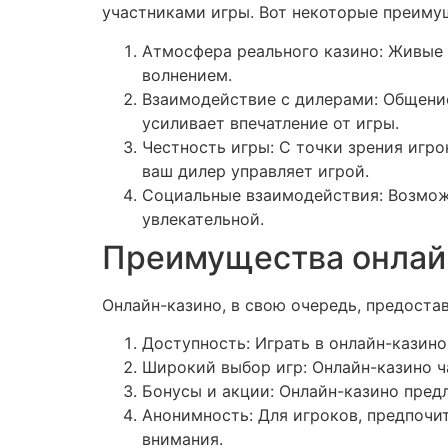
участниками игры. Вот некоторые преиму
Атмосфера реального казино: Живые 
волнением.
Взаимодействие с дилерами: Общени
усиливает впечатление от игры.
Честность игры: С точки зрения игр
ваш дилер управляет игрой.
Социальные взаимодействия: Возможн
увлекательной.
Преимущества онлай
Онлайн-казино, в свою очередь, предост
Доступность: Играть в онлайн-казино
Широкий выбор игр: Онлайн-казино ч
Бонусы и акции: Онлайн-казино пред
Анонимность: Для игроков, предпочи
внимания.