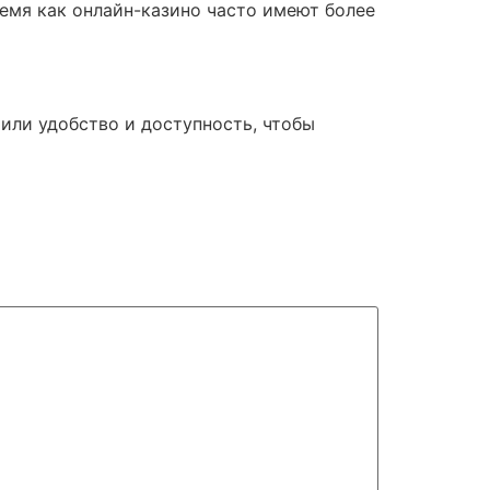
ремя как онлайн-казино часто имеют более
или удобство и доступность, чтобы