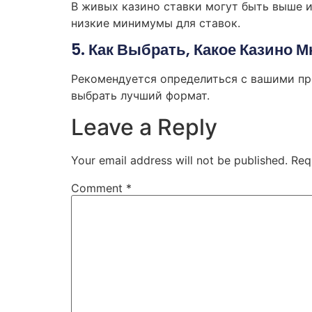
В живых казино ставки могут быть выше и
низкие минимумы для ставок.
5. Как Выбрать, Какое Казино 
Рекомендуется определиться с вашими пр
выбрать лучший формат.
Leave a Reply
Your email address will not be published.
Req
Comment
*