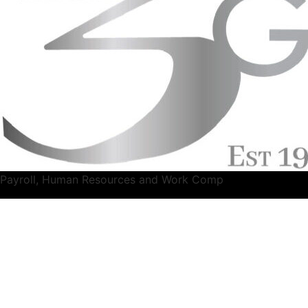
Payroll, Human Resources and Work Comp