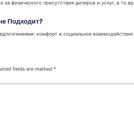
з-за физического присутствия дилеров и услуг, в то в
Мне Подходит?
едпочтениями: комфорт и социальное взаимодействие 
uired fields are marked
*