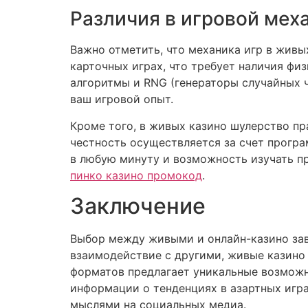
Различия в игровой мех
Важно отметить, что механика игр в живы
карточных играх, что требует наличия фи
алгоритмы и RNG (генераторы случайных ч
ваш игровой опыт.
Кроме того, в живых казино шулерство пр
честность осуществляется за счет програ
в любую минуту и возможность изучать пр
пинко казино промокод
.
Заключение
Выбор между живыми и онлайн-казино зав
взаимодействие с другими, живые казино 
форматов предлагает уникальные возможно
информации о тенденциях в азартных игр
мыслями на социальных медиа.