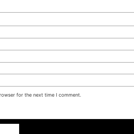
rowser for the next time I comment.